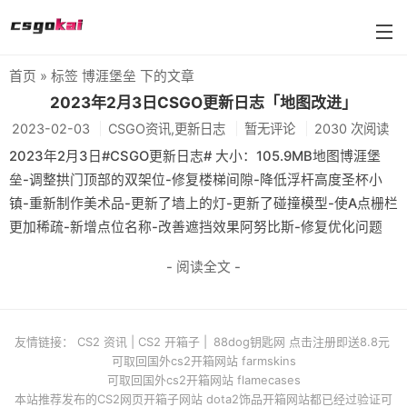
首页
» 标签 博涯堡垒 下的文章
farmskins
2023年2月3日CSGO更新日志「地图改进」
2023-02-03
CSGO资讯,更新日志
暂无评论
2030 次阅读
88dog
2023年2月3日#CSGO更新日志# 大小：105.9MB地图博涯堡
flamecases
垒-调整拱门顶部的双架位-修复楼梯间隙-降低浮杆高度圣杯小
镇-重新制作美术品-更新了墙上的灯-更新了碰撞模型-使A点栅栏
88hash-jp
更加稀疏-新增点位名称-改善遮挡效果阿努比斯-修复优化问题 ​​​
- 阅读全文 -
友情链接：
CS2 资讯
|
CS2 开箱子
|
88dog钥匙网 点击注册即送8.8元
可取回国外cs2开箱网站 farmskins
可取回国外cs2开箱网站 flamecases
本站推荐发布的CS2网页开箱子网站 dota2饰品开箱网站都已经过验证可