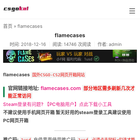
首页
» flamecases
farmskins
flamecases
时间: 2018-12-16
阅读: 14746 次阅读
作者: admin
88dog
flamecases
88hash-jp
flamecases
国外CSGO-CS2网页开箱网站
官网链接地址:
flamecases.com
部分地区需多刷新几次才
能正常访问
Steam登录有问题? 【PC电脑用户】点此下载小工具
不建议使用手机网页开箱 暂无好用的steam登录工具建议使用
PC网页开箱
推广码:
充值界面使用推广码
1usd
1usd
必须点击鼠标✔勾选才能