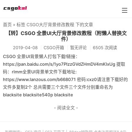
首页
» 标签 CSGO大厅背景修改教程 下的文章
farmskins
【转】CSGO 全景UI大厅背景修改教程（附懒人替换文
件）
88dog
2019-04-08
CSGO开箱
暂无评论
6505 次阅读
flamecases
CSGO 全景UI背景懒人打包下载!链接：
https://pan.baidu.com/s/1yo7PIzzGVdZHmDV4mKIxUg 提取
88hash-jp
码：rlmm全景UI背景单文件下载地址:
https://www.lanzous.com/b668071 密码:cxz0请注意下载好的
文件多复制2个 总共需要三个文件三个文件分别重命名为
blacksite blacksite540p blacksite
- 阅读全文 -
友情链接：
CS2 资讯
|
CS2 开箱子
|
88dog钥匙网 点击注册即送8.8元