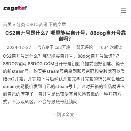
首页
» 分类 CSGO资讯 下的文章
farmskins
CS2自开号是什么？哪里能买自开号，88dog自开号靠
谱吗？
88dog
2024-12-27
官方箱子,cs2开箱
暂无评论
1634 次阅读
flamecases
CS2自开号是什么？哪里能买自开号，88dog自开号靠谱吗？
88DOG官网 88DOG.COM自开号是钥匙商提前囤好钥匙、箱子
88hash-jp
的新steam号，购买完steam号后拿到账号密码和令牌就可以登
陆cs2开箱，开完箱下号后确认开箱完毕开完箱的饰品就会通过
steam交易报价发到自己的steam号上，这时开箱的饰品就进入
到自己的库存了。自开号是比较便宜且风险较低的一种开箱方
式，不涉及转区，不会导致账号红锁问
- 阅读全文 -