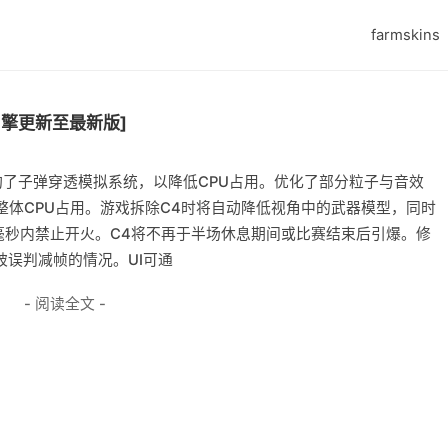
farmskins
2引擎更新至最新版]
构了子弹穿透模拟系统，以降低CPU占用。优化了部分粒子与音效
体CPU占用。游戏拆除C4时将自动降低视角中的武器模型，同时
毫秒内禁止开火。C4将不再于半场休息期间或比赛结束后引爆。修
ks参数会被误判减帧的情况。UI可通
- 阅读全文 -