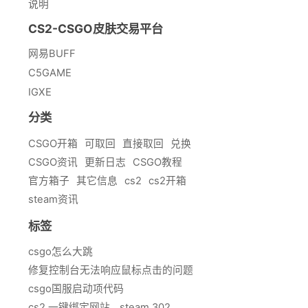
说明
CS2-CSGO皮肤交易平台
网易BUFF
C5GAME
IGXE
分类
CSGO开箱
可取回
直接取回
兑换
CSGO资讯
更新日志
CSGO教程
官方箱子
其它信息
cs2
cs2开箱
steam资讯
标签
csgo怎么大跳
修复控制台无法响应鼠标点击的问题
csgo国服启动项代码
cs2 一键绑定网站
steam 302