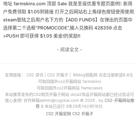
地址 farmskins.com 顶部 Sale 就是圣诞优惠专题页面!附: 新用
户免费领取 $1.05到链接 打开之后网站右上角绿色按钮使用使用
steam登陆之后用户名下方的【ADD FUNDS】在弹出的页面中
选择第二个选框“PROMOCODE”,输入兑换码 428359 点击
>PUSH 即可获得 $1.05 美金!的奖励!!
- 阅读全文 -
友情链接：
CS2 资讯
|
CS2 开箱子
|
88dog钥匙网 点击注册即送8.8元
可取回国外cs2开箱网站 farmskins
可取回国外cs2开箱网站 flamecases
本站推荐发布的CS2网页开箱子网站 dota2饰品开箱网站都已经过验证可
放心食用! 合作邮箱
admin@csgokai.com
© 2026 . by
CS2-开箱网站推
荐
& 本站已运行 9年29天14小时18分.
CS2 开箱官网
CS2 开箱子