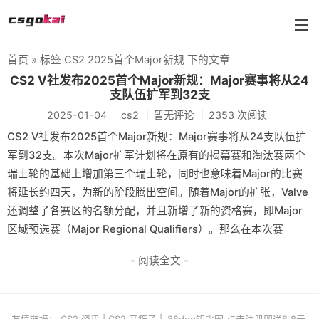
首页
» 标签 CS2 2025首个Major新规 下的文章
farmskins
CS2 V社发布2025首个Major新规：Major赛事将从24
支队伍扩军到32支
88dog
2025-01-04
cs2
暂无评论
2353 次阅读
flamecases
CS2 V社发布2025首个Major新规：Major赛事将从24支队伍扩
军到32支。本次Major扩军计划将在原有的揭幕赛和淘汰赛两个
88hash-jp
瑞士轮的基础上增加第三个瑞士轮，同时也意味着Major的比赛
将延长约四天，为新的阶段腾出空间。随着Major的扩张，Valve
还调整了各赛区的名额分配，并且新增了新的资格赛，即Major
区域预选赛（Major Regional Qualifiers）。那么在本次赛
- 阅读全文 -
友情链接：
CS2 资讯
|
CS2 开箱子
|
88dog钥匙网 点击注册即送8.8元