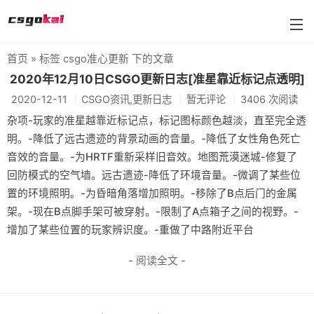
首页
» 标签 csgo准心更新 下的文章
farmskins
2020年12月10日CSGO更新日志[准星靠近标记点透明]
2020-12-11
CSGO资讯,更新日志
暂无评论
3406 次阅读
88dog
杂项-玩家的准星越靠近标记点，标记图标颜色越淡，直至完全透
flamecases
明。-降低了远古遗迹的背景动画的音量。-降低了女性角色死亡
音效的音量。-为HRTF重新采样旧音效。地图荒漠迷城-修复了
88hash-jp
回防模式的空气墙。远古遗迹-降低了环境音量。-微调了某些位
置的环境照明。-为昏暗角落增加照明。-移除了B点后门的金属
架。-现在B点脚手架可被穿射。-限制了A点箱子之间的视野。-
增加了某些位置的玩家辨识度。-重做了中路附近平台
- 阅读全文 -