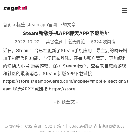
首页
» 标签 steam app官网 下的文章
farmskins
Steam新版手机APP聊天APP下载地址
2022-10-22
其它信息
暂无评论
5324 次阅读
88dog
近日，Steam平台已经更新了Steam手机应用，最主要的就是增
flamecases
加了扫码登陆功能，方便玩家登陆。还有多账户管理，更加便利
的切换大小号!购买游戏，保护 Steam 帐户，查看来自您的游戏
88hash-jp
和社区的最新消息。Steam 新版APP下载链接
https://store.steampowered.com/mobile/#mobile_sectionSt
eam 聊天APP下载链接 https://store.
- 阅读全文 -
友情链接：
CS2 资讯
|
CS2 开箱子
|
88dog钥匙网 点击注册即送8.8元