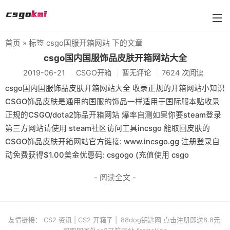
首页
» 标签 csgo国服开箱网站 下的文章
farmskins
csgo国内国服饰品皮肤开箱网站大全
2019-06-21
CSGO开箱
暂无评论
7624 次阅读
88dog
csgo国内国服饰品皮肤开箱网站大全 收录正规的开箱网站小知识
flamecases
CSGO饰品皮肤是通用的国服的饰品一样适用于国际服本贴收录
正规的CSGO/dota2饰品开箱网站 爆率自测如果你要steam登录
88hash-jp
第三方网站请使用 steam社区访问工具incsgo 能取回皮肤的
CSGO饰品皮肤开箱网站官方链接: www.incsgo.gg 注册登录自
动免费获得$1.00美金优惠码: csgogo (充值使用 csgo
- 阅读全文 -
友情链接：
CS2 资讯
|
CS2 开箱子
|
88dog钥匙网 点击注册即送8.8元