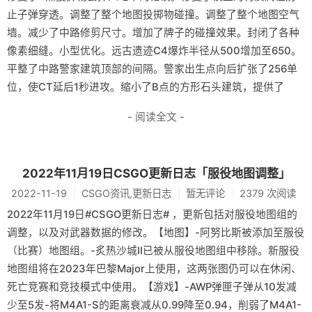
止子弹穿透。调整了整个地图投掷物碰撞。调整了整个地图空气
墙。减少了中路修剪尺寸。增加了牌子的碰撞效果。封闭了各种
像素细缝。小型优化。远古遗迹C4爆炸半径从500增加至650。
平整了中路警家建筑顶部的间隔。警家出生点向后扩张了256单
位，使CT延后1秒进攻。缩小了B点的方形石头建筑，提供了
- 阅读全文 -
2022年11月19日CSGO更新日志「服役地图调整」
2022-11-19
CSGO资讯,更新日志
暂无评论
2379 次阅读
2022年11月19日#CSGO更新日志# ，更新包括对服役地图组的
调整，以及对武器数据的修改。【地图】-阿努比斯被添加至服役
（比赛）地图组。-炙热沙城Ⅱ已被从服役地图组中移除。新服役
地图组将在2023年巴黎Major上使用，这两张图仍可以在休闲、
死亡竞赛和竞技模式中使用。【游戏】-AWP弹匣子弹从10发减
少至5发-将M4A1-S的距离衰减从0.99降至0.94，削弱了M4A1-