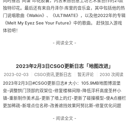
同时推出“间谍”印花胶囊，内含来自创意工坊艺术家创作的21款
独特印花。最后还有来自丹泽尔·库里的音乐盒，其中包括他的热
门说唱歌曲《Walkin》、《ULTIMATE》，以及他2022年的专辑
《Melt My Eyez See Your Future》中的歌曲。 赶快加入游戏
体验吧！
- 阅读全文 -
2023年2月3日CSGO更新日志「地图改进」
2023-02-03
CSGO资讯,更新日志
暂无评论
2030 次阅读
2023年2月3日#CSGO更新日志# 大小：105.9MB地图博涯堡
垒-调整拱门顶部的双架位-修复楼梯间隙-降低浮杆高度圣杯小
镇-重新制作美术品-更新了墙上的灯-更新了碰撞模型-使A点栅栏
更加稀疏-新增点位名称-改善遮挡效果阿努比斯-修复优化问题 ​​​
- 阅读全文 -