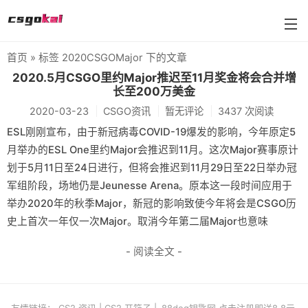
首页
» 标签 2020CSGOMajor 下的文章
farmskins
2020.5月CSGO里约Major推迟至11月奖金将会合并增
长至200万美金
88dog
2020-03-23
CSGO资讯
暂无评论
3437 次阅读
flamecases
ESL刚刚宣布，由于新冠病毒COVID-19爆发的影响，今年原定5
月举办的ESL One里约Major会推迟到11月。这次Major赛事原计
88hash-jp
划于5月11日至24日进行，但将会推迟到11月29日至22日举办冠
军组阶段，场地仍是Jeunesse Arena。原本这一段时间应用于
举办2020年的秋季Major，新冠的影响致使今年将会是CSGO历
史上首次一年仅一次Major。取消今年第二届Major也意味
- 阅读全文 -
友情链接：
CS2 资讯
|
CS2 开箱子
|
88dog钥匙网 点击注册即送8.8元