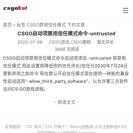
首页
» 标签 CSGO禁用信任模式 下的文章
farmskins
CSGO启动项禁用信任模式命令-untrusted
2020-07-09
CSGO资讯,CSGO教程
暂无评论
88dog
3688 次阅读
flamecases
CSGO启动项禁用信任模式命令启动项添加 -untrusted 将禁用
信任模式 但此设置将降低你的信任评价/信任分2020年7月24日
88hash-jp
更新弃用之前命令 现在默认开启信任模式现在提供一种新的兼容
性启动选项“-allow_third_party_software”，以允许第三方软件
访问CS:GO游戏进程。
- 阅读全文 -
友情链接：
CS2 资讯
|
CS2 开箱子
|
88dog钥匙网 点击注册即送8.8元
可取回国外cs2开箱网站 farmskins