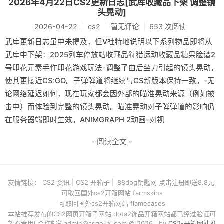
2026年4月22日CS2更新日志[武库收藏品下架 调整镜
头晃动]
2026-04-22
cs2
暂无评论
653 次阅读
武库更新日志虽中未提及，但V社特地说明以下系列物品即将从
武库中下架：2025列车停放站收藏品狩猎运动收藏品糖果脸谱2
号印花元素手作印花游戏玩法-调整了由后坐力引起的镜头晃动，
使其更接近CS:GO。子弹弹道将继续与CS新版本保持一致。-无
论网络延迟如何，现在玩家都会因外部的瞄准晃动来源（例如被
击中）而体验到完整的镜头晃动。瞄准晃动对子弹弹道的影响仍
在服务器端即时生效。ANIMGRAPH 2动画-对视
- 阅读全文 -
友情链接：
CS2 资讯
|
CS2 开箱子
|
88dog钥匙网 点击注册即送8.8元
可取回国外cs2开箱网站 farmskins
可取回国外cs2开箱网站 flamecases
本站推荐发布的CS2网页开箱子网站 dota2饰品开箱网站都已经过验证可
放心食用! 合作邮箱
admin@csgokai.com
© 2026 . by
CS2-开箱网站推