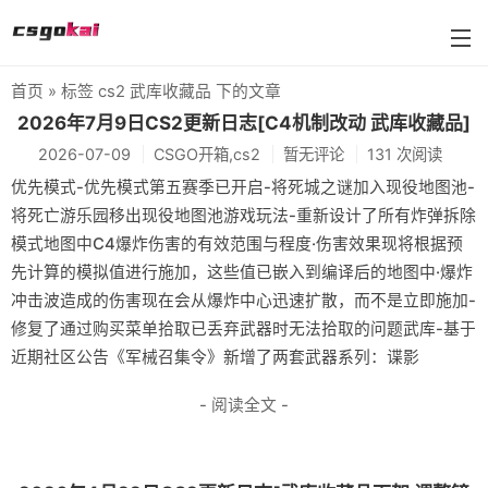
首页
» 标签 cs2 武库收藏品 下的文章
farmskins
2026年7月9日CS2更新日志[C4机制改动 武库收藏品]
2026-07-09
CSGO开箱,cs2
暂无评论
131 次阅读
88dog
优先模式-优先模式第五赛季已开启-将死城之谜加入现役地图池-
flamecases
将死亡游乐园移出现役地图池游戏玩法-重新设计了所有炸弹拆除
模式地图中C4爆炸伤害的有效范围与程度·伤害效果现将根据预
88hash-jp
先计算的模拟值进行施加，这些值已嵌入到编译后的地图中·爆炸
冲击波造成的伤害现在会从爆炸中心迅速扩散，而不是立即施加-
修复了通过购买菜单拾取已丢弃武器时无法拾取的问题武库-基于
近期社区公告《军械召集令》新增了两套武器系列：谍影
- 阅读全文 -