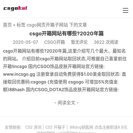
首页
» 标签 csgo网页开箱子网站 下的文章
farmskins
csgo开箱网站有哪些?2020年篇
2020-05-07
CSGO开箱
暂无评论
3622 次阅读
88dog
csgo开箱网站有哪些?2020年篇,这里介绍写几个最大、最知名
flamecases
的网站。 介绍目前csgo开箱网站取回状态,可根据自己喜爱前往
开箱!incsgo 国内CSGO饰品皮肤开箱网站官方链接:
88hash-jp
www.incsgo.gg 注册登录自动免费获得$1.00美金取回状态: 直
接取回优惠码:csgogo (充值使用 csgogo 可增加5%充值金
额)88hash 国内CSGO_DOTA2饰品皮肤开箱网站官方链接:
- 阅读全文 -
友情链接：
CS2 资讯
|
CS2 开箱子
|
88dog钥匙网 点击注册即送8.8元