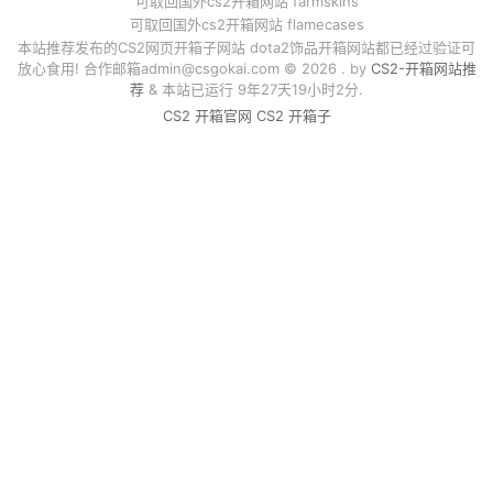
可取回国外cs2开箱网站 farmskins
可取回国外cs2开箱网站 flamecases
本站推荐发布的CS2网页开箱子网站 dota2饰品开箱网站都已经过验证可
放心食用! 合作邮箱
admin@csgokai.com
© 2026 . by
CS2-开箱网站推
荐
& 本站已运行 9年27天19小时2分.
CS2 开箱官网
CS2 开箱子