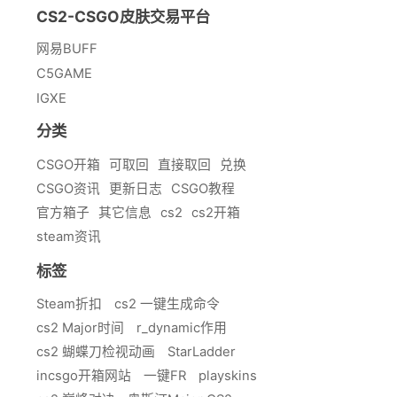
CS2-CSGO皮肤交易平台
网易BUFF
C5GAME
IGXE
分类
CSGO开箱
可取回
直接取回
兑换
CSGO资讯
更新日志
CSGO教程
官方箱子
其它信息
cs2
cs2开箱
steam资讯
标签
Steam折扣
cs2 一键生成命令
cs2 Major时间
r_dynamic作用
cs2 蝴蝶刀检视动画
StarLadder
incsgo开箱网站
一键FR
playskins