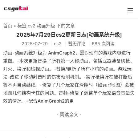
首页
» 标签 cs2 动画升级 下的文章
farmskins
2025年7月29日cs2更新日志[动画系统升级]
2025-07-29
cs2
暂无评论
685 次阅读
88dog
动画-动画系统升级为 AnimGraph2，需对现有的游戏内容进行
flamecases
重做。-本次更新替换了所有第一人称动画，包括武器装备切枪、
开火、换弹和检视动画。-替换/更新了所有小鸡的动画。游戏玩
88hash-jp
法-改进了移动射击时的伤害预测机制。-霰弹枪换弹在被打断后
将不再自动继续。-修复了几个玩家在滑翔时（如surf地图）会被
地图几何结构卡住的问题。音频-修复了调整单个玩家语音音量失
效的情况。-配合AnimGraph2的更
- 阅读全文 -