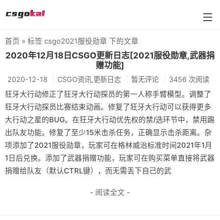
首页
» 标签 csgo2021服役勋章 下的文章
farmskins
2020年12月18日CSGO更新日志[2021服役勋章,武器捐
赠功能]
88dog
2020-12-18
CSGO资讯,更新日志
暂无评论
3456 次阅读
flamecases
狂牙大行动修正了狂牙大行动探员的第一人称手臂模型。调整了
狂牙大行动探员比赛结束动画。修复了狂牙大行动可以获得更多
88hash-jp
大行动之星的BUG。在狂牙大行动优先权的禁/选环节中，禁用踢
出队友功能。修复了至少15米击杀任务，正确显示击杀距离。杂
项添加了2021服役勋章，玩家可在格林威治标准时间2021年1月
1日后兑换。添加了武器捐赠功能，玩家可在购买菜单直接将武器
捐赠给队友（默认CTRL键），而无需丢下自己的武
- 阅读全文 -