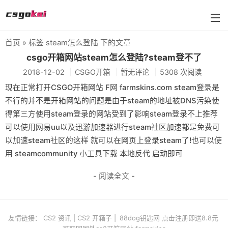
首页
» 标签 steam怎么登陆 下的文章
farmskins
csgo开箱网站steam怎么登陆?steam登不了
2018-12-02
CSGO开箱
暂无评论
5308 次阅读
88dog
现在正常打开CSGO开箱网站 F网 farmskins.com steam登录是
flamecases
不行的并不是开箱网站的问题是由于steam的地址被DNS污染使
得第三方使用steam登录的网站受到了影响steam登录不上推荐
88hash-jp
可以使用网易uu以及迅游加速器进行steam社区加速都是免费可
以加速steam社区的这样 就可以在网页上登录steam了!也可以使
用 steamcommunity 小工具下载 本地反代 启动即可
- 阅读全文 -
友情链接：
CS2 资讯
|
CS2 开箱子
|
88dog钥匙网 点击注册即送8.8元