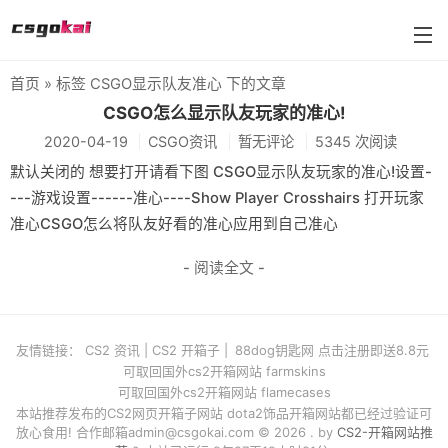
首页
» 标签 CSGO显示队友准心 下的文章
farmskins
CSGO怎么显示队友玩家的准心!
2020-04-19
CSGO资讯
暂无评论
5345 次阅读
88dog
默认关闭的 想要打开请看下图 CSGO显示队友玩家的准心!设置-
flamecases
---游戏设置------准心----Show Player Crosshairs 打开玩家
准心CSGO怎么将队友好看的准心应用到自己准心
88hash-jp
- 阅读全文 -
友情链接：
CS2 资讯
|
CS2 开箱子
|
88dog钥匙网 点击注册即送8.8元
可取回国外cs2开箱网站 farmskins
可取回国外cs2开箱网站 flamecases
本站推荐发布的CS2网页开箱子网站 dota2饰品开箱网站都已经过验证可
放心食用! 合作邮箱
admin@csgokai.com
© 2026 . by
CS2-开箱网站推