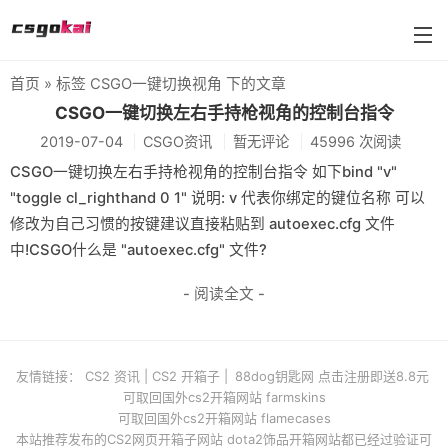
首页
» 标签 CSGO一键切换视角 下的文章
farmskins
CSGO一键切换左右手持枪视角的控制台指令
2019-07-04
CSGO资讯
暂无评论
45996 次阅读
88dog
CSGO一键切换左右手持枪视角的控制台指令 如下bind "v"
flamecases
"toggle cl_righthand 0 1" 说明: v 代表你绑定的键位名称 可以
修改为自己习惯的按键建议直接粘贴到 autoexec.cfg 文件
88hash-jp
中!CSGO什么是 "autoexec.cfg" 文件?
- 阅读全文 -
友情链接：
CS2 资讯
|
CS2 开箱子
|
88dog钥匙网 点击注册即送8.8元
可取回国外cs2开箱网站 farmskins
可取回国外cs2开箱网站 flamecases
本站推荐发布的CS2网页开箱子网站 dota2饰品开箱网站都已经过验证可