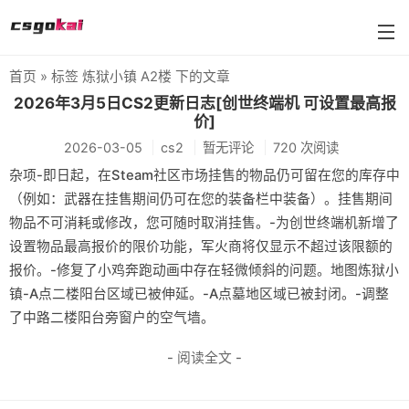
首页
» 标签 炼狱小镇 A2楼 下的文章
farmskins
2026年3月5日CS2更新日志[创世终端机 可设置最高报
价]
88dog
2026-03-05
cs2
暂无评论
720 次阅读
flamecases
杂项-即日起，在Steam社区市场挂售的物品仍可留在您的库存中
（例如：武器在挂售期间仍可在您的装备栏中装备）。挂售期间
88hash-jp
物品不可消耗或修改，您可随时取消挂售。-为创世终端机新增了
设置物品最高报价的限价功能，军火商将仅显示不超过该限额的
报价。-修复了小鸡奔跑动画中存在轻微倾斜的问题。地图炼狱小
镇-A点二楼阳台区域已被伸延。-A点墓地区域已被封闭。-调整
了中路二楼阳台旁窗户的空气墙。
- 阅读全文 -