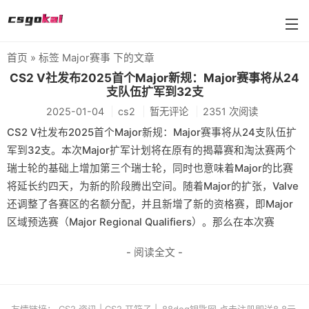
首页
» 标签 Major赛事 下的文章
farmskins
CS2 V社发布2025首个Major新规：Major赛事将从24
支队伍扩军到32支
88dog
2025-01-04
cs2
暂无评论
2351 次阅读
flamecases
CS2 V社发布2025首个Major新规：Major赛事将从24支队伍扩
军到32支。本次Major扩军计划将在原有的揭幕赛和淘汰赛两个
88hash-jp
瑞士轮的基础上增加第三个瑞士轮，同时也意味着Major的比赛
将延长约四天，为新的阶段腾出空间。随着Major的扩张，Valve
还调整了各赛区的名额分配，并且新增了新的资格赛，即Major
区域预选赛（Major Regional Qualifiers）。那么在本次赛
- 阅读全文 -
友情链接：
CS2 资讯
|
CS2 开箱子
|
88dog钥匙网 点击注册即送8.8元