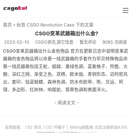
首页
» 标签 CSGO Revolution Case 下的文章
farmskins
CSGO变革武器箱出什么金?
2023-02-10
CSGO资讯,其它信息
暂无评论
9085 次阅读
88dog
CSGO变革武器箱出什么金色物品 官方在更新日志中说明变革武
flamecases
器箱的金色物品将以命悬一线武器箱的手套作为罕见特殊物品命
悬一线武器箱包括王蛇、超越、墨绿色调、蓝紫格子、狩鹿、大
88hash-jp
腕、深红之网、渐变之色、双栖、欧米伽、青铜形态、迈阿密风
云、套印、钴蓝骷髅、森林色调、防水布胶带、嘭、交运、玳
瑁、多边形、红树林、响尾蛇、翡翠色调和表面淬火。
- 阅读全文 -
友情链接：
CS2 资讯
|
CS2 开箱子
|
88dog钥匙网 点击注册即送8.8元