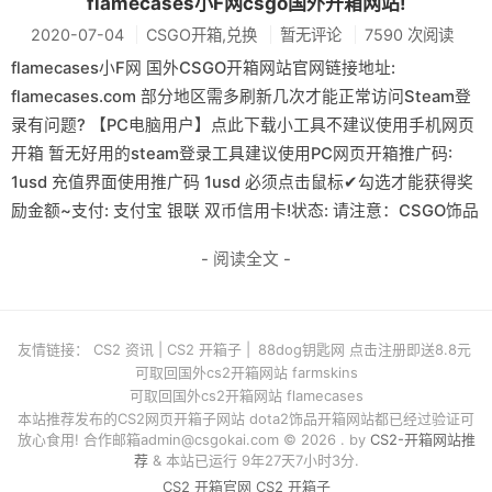
flamecases小F网csgo国外开箱网站!
2020-07-04
CSGO开箱,兑换
暂无评论
7590 次阅读
flamecases小F网 国外CSGO开箱网站官网链接地址:
flamecases.com 部分地区需多刷新几次才能正常访问Steam登
录有问题? 【PC电脑用户】点此下载小工具不建议使用手机网页
开箱 暂无好用的steam登录工具建议使用PC网页开箱推广码:
1usd 充值界面使用推广码 1usd 必须点击鼠标✔勾选才能获得奖
励金额~支付: 支付宝 银联 双币信用卡!状态: 请注意：CSGO饰品
- 阅读全文 -
友情链接：
CS2 资讯
|
CS2 开箱子
|
88dog钥匙网 点击注册即送8.8元
可取回国外cs2开箱网站 farmskins
可取回国外cs2开箱网站 flamecases
本站推荐发布的CS2网页开箱子网站 dota2饰品开箱网站都已经过验证可
放心食用! 合作邮箱
admin@csgokai.com
© 2026 . by
CS2-开箱网站推
荐
& 本站已运行 9年27天7小时3分.
CS2 开箱官网
CS2 开箱子