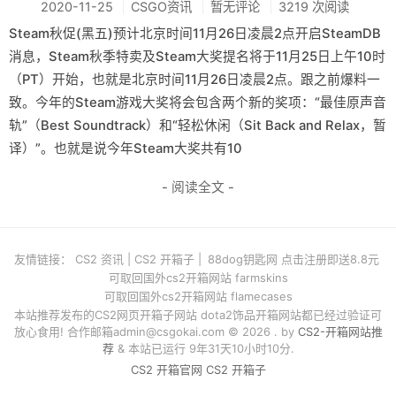
2020-11-25
CSGO资讯
暂无评论
3219 次阅读
Steam秋促(黑五)预计北京时间11月26日凌晨2点开启SteamDB
消息，Steam秋季特卖及Steam大奖提名将于11月25日上午10时
（PT）开始，也就是北京时间11月26日凌晨2点。跟之前爆料一
致。今年的Steam游戏大奖将会包含两个新的奖项：“最佳原声音
轨”（Best Soundtrack）和“轻松休闲（Sit Back and Relax，暂
译）”。也就是说今年Steam大奖共有10
- 阅读全文 -
友情链接：
CS2 资讯
|
CS2 开箱子
|
88dog钥匙网 点击注册即送8.8元
可取回国外cs2开箱网站 farmskins
可取回国外cs2开箱网站 flamecases
本站推荐发布的CS2网页开箱子网站 dota2饰品开箱网站都已经过验证可
放心食用! 合作邮箱
admin@csgokai.com
© 2026 . by
CS2-开箱网站推
荐
& 本站已运行 9年31天10小时10分.
CS2 开箱官网
CS2 开箱子