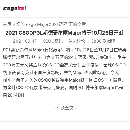
首页
» 标签 csgo Major2021赛程 下的文章
farmskins
2021 CSGOPGL斯德哥尔摩Major将于10月26日开战!
2021-09-17
CSGO资讯
暂无评论
3836 次阅读
88dog
PGL斯德哥尔摩Major最终敲定，将于10月26日至11月7日在瑞典
flamecases
斯德哥尔摩开战！来自六大赛区的24支顶级战队云集瑞典，争夺
200万美元总奖金以及CS:GO至高荣誉！由于疫情，全球CS:GO
88hash-jp
线下赛事均受到不同程度影响，里约Major也因此取消。今天，
阔别了两年之久的CS:GO顶级赛事Major终于回归CS王国瑞典，
为全球CS:GO玩家带来豪门盛宴，同时PGL德哥尔摩Major也是
自2014DH
- 阅读全文 -