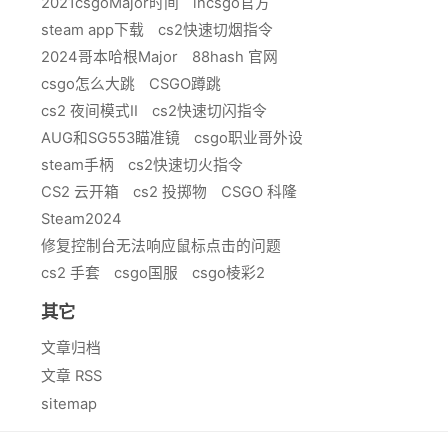
2021csgoMajor时间
incsgo官方
steam app下载
cs2快速切烟指令
2024哥本哈根Major
88hash 官网
csgo怎么大跳
CSGO蹲跳
cs2 夜间模式II
cs2快速切闪指令
AUG和SG553瞄准镜
csgo职业哥外设
steam手柄
cs2快速切火指令
CS2 云开箱
cs2 投掷物
CSGO 科隆
Steam2024
修复控制台无法响应鼠标点击的问题
cs2 手套
csgo国服
csgo棱彩2
其它
文章归档
文章 RSS
sitemap