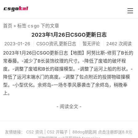
首页
» 标签 c s go 下的文章
farmskins
2023年1月26日CSGO更新日志
2023-01-26
CSGO资讯,更新日志
暂无评论
2462 次阅读
88dog
2023年1月26日CSGO更新日志【地图】阿努比斯-修剪了B长的
flamecases
常春藤。-减少了B长装饰纹理的尺寸。-降低了废墟的破坏程
度。-调整了废墟和B长的碰撞模型。-调整了运河上船的形状。-
88hash-jp
降低了运河末端水门的高度。-调整了包点附近的投掷物碰撞模
型。-小型优化。余烬岛-一场冬季风暴袭击了余烬岛，稍晚奉
上。
- 阅读全文 -
友情链接：
CS2 资讯
|
CS2 开箱子
|
88dog钥匙网 点击注册即送8.8元