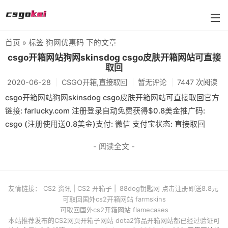
首页
» 标签 狗网优惠码 下的文章
BUFF武器箱大全
csgo开箱网站狗网skinsdog csgo皮肤开箱网站可直接
取回
farmskins
2020-06-28
CSGO开箱,直接取回
暂无评论
7447 次阅读
88dog
csgo开箱网站狗网skinsdog csgo皮肤开箱网站可直接取回官方
链接: farlucky.com 注册登录自动免费获得$0.8美金推广码:
flamecases
csgo (注册使用送0.8美金)支付: 微信 支付宝状态: 直接取回
88hash-jp
- 阅读全文 -
友情链接：
CS2 资讯
|
CS2 开箱子
|
88dog钥匙网 点击注册即送8.8元
可取回国外cs2开箱网站 farmskins
可取回国外cs2开箱网站 flamecases
本站推荐发布的CS2网页开箱子网站 dota2饰品开箱网站都已经过验证可