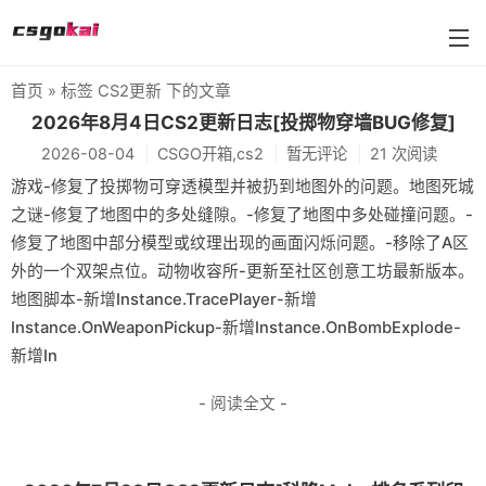
首页
» 标签 CS2更新 下的文章
farmskins
2026年8月4日CS2更新日志[投掷物穿墙BUG修复]
2026-08-04
CSGO开箱,cs2
暂无评论
21 次阅读
88dog
游戏-修复了投掷物可穿透模型并被扔到地图外的问题。地图死城
flamecases
之谜-修复了地图中的多处缝隙。-修复了地图中多处碰撞问题。-
修复了地图中部分模型或纹理出现的画面闪烁问题。-移除了A区
88hash-jp
外的一个双架点位。动物收容所-更新至社区创意工坊最新版本。
地图脚本-新增Instance.TracePlayer-新增
Instance.OnWeaponPickup-新增Instance.OnBombExplode-
新增In
- 阅读全文 -