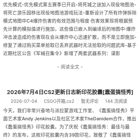
优先模式-优先模式第五赛季已开启-将死城之谜加入现役地图池-
将死亡游乐园移出现役地图池游戏玩法-重新设计了所有炸弹拆除
模式地图中C4爆炸伤害的有效范围与程度·伤害效果现将根据预
先计算的模拟值进行施加，这些值已嵌入到编译后的地图中·爆炸
冲击波造成的伤害现在会从爆炸中心迅速扩散，而不是立即施加-
修复了通过购买菜单拾取已丢弃武器时无法拾取的问题武库-基于
近期社区公告《军械召集令》新增了两套武器系列：谍影
- 阅读全文 -
2026年7月4日CS2更新日志新印花胶囊[蠢蛋搞怪秀]
2026-07-04
CSGO开箱,cs2
暂无评论
144 次阅读
今天，我们非常兴奋地与派拉蒙游戏工作室、《蠢蛋搞怪秀》平
面艺术家Andy Jenkins以及社区艺术家TheDanidem合作，推出
《蠢蛋搞怪秀》印花胶囊。为了庆祝《蠢蛋搞怪秀：最佳与最
终》的发布，这枚印花胶囊内含39款印花，致敬了《蠢蛋搞怪