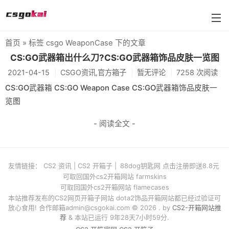
首页
» 标签 csgo WeaponCase 下的文章
farmskins
CS:GO武器箱出什么刀?CS:GO武器箱饰品皮肤一览图
2021-04-15
CSGO资讯,官方箱子
暂无评论
7258 次阅读
88dog
CS:GO武器箱 CS:GO Weapon Case CS:GO武器箱饰品皮肤一
flamecases
览图
88hash-jp
- 阅读全文 -
友情链接：
CS2 资讯
|
CS2 开箱子
|
88dog钥匙网 点击注册即送8.8元
可取回国外cs2开箱网站 farmskins
可取回国外cs2开箱网站 flamecases
本站推荐发布的CS2网页开箱子网站 dota2饰品开箱网站都已经过验证可
放心食用! 合作邮箱
admin@csgokai.com
© 2026 . by
CS2-开箱网站推
荐
& 本站已运行 9年28天7小时59分.