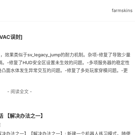
farmskins
VAC误封]
果类似于sv_legacy_jump的耐力机制。杂项-修复了导致少量
销。-修复了HUD安全区设置未生效的问题。-多项服务器的稳定性
重叠凸面水体发生异常交互的问题。-修复了多处玩家穿模问题。-更
- 阅读全文 -
会话 【解决办法之一】
读
 【解决办法之一】【解决办法之一】: 新建一个机器人练习模式。随便