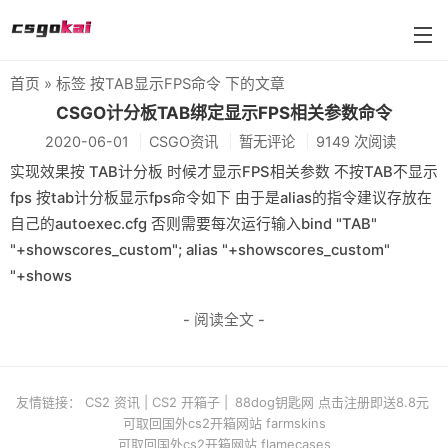
首页
» 标签 按TAB显示FPS命令 下的文章
farmskins
CSGO计分板TAB绑定显示FPS相关参数命令
2020-06-01
CSGO资讯
暂无评论
9149 次阅读
88dog
实现效果按 TAB计分板 时候才显示FPS相关参数 不按TAB不显示
flamecases
fps 按tab计分板显示fps命令如下 由于是alias的指令建议存放在
自己的autoexec.cfg 否则需要每次运行输入bind "TAB"
88hash-jp
"+showscores_custom"; alias "+showscores_custom"
"+shows
- 阅读全文 -
友情链接：
CS2 资讯
|
CS2 开箱子
|
88dog钥匙网 点击注册即送8.8元
可取回国外cs2开箱网站 farmskins
可取回国外cs2开箱网站 flamecases