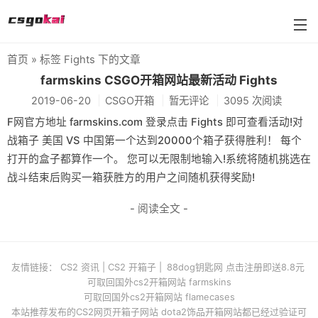
首页
» 标签 Fights 下的文章
farmskins
farmskins CSGO开箱网站最新活动 Fights
2019-06-20
CSGO开箱
暂无评论
3095 次阅读
88dog
F网官方地址 farmskins.com 登录点击 Fights 即可查看活动!对
flamecases
战箱子 美国 VS 中国第一个达到20000个箱子获得胜利！ 每个
打开的盒子都算作一个。 您可以无限制地输入!系统将随机挑选在
88hash-jp
战斗结束后购买一箱获胜方的用户之间随机获得奖励!
- 阅读全文 -
友情链接：
CS2 资讯
|
CS2 开箱子
|
88dog钥匙网 点击注册即送8.8元
可取回国外cs2开箱网站 farmskins
可取回国外cs2开箱网站 flamecases
本站推荐发布的CS2网页开箱子网站 dota2饰品开箱网站都已经过验证可