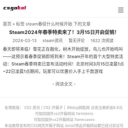
首页
» 标签 steam春促什么时候开始 下的文章
farmskins
Steam2024年春季特卖来了！3月15日开启促销！
2024-03-13
steam资讯
暂无评论
1622 次阅读
88dog
春天即将来临！雪花正在融化，树木开始绽放，鸟儿也开始鸣叫
flamecases
——这预示着春季促销即将到来！Steam开年的首个大型特卖活
动：Steam春季特卖已宣布活动时间！北京时间3月15日凌晨1点
88hash-jp
~22日凌晨1点期间，玩家可以优惠价入手上千款游戏
- 阅读全文 -
友情链接：
CS2 资讯
|
CS2 开箱子
|
88dog钥匙网 点击注册即送8.8元
可取回国外cs2开箱网站 farmskins
可取回国外cs2开箱网站 flamecases
本站推荐发布的CS2网页开箱子网站 dota2饰品开箱网站都已经过验证可