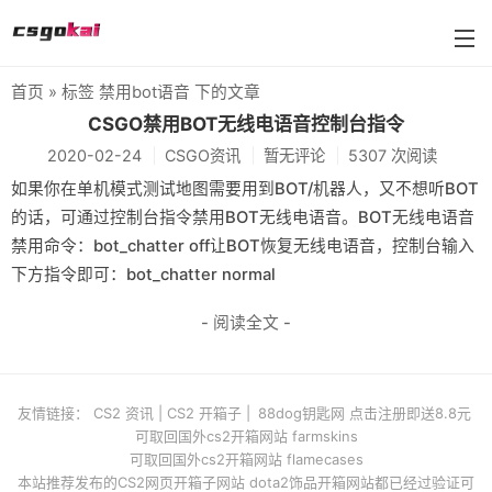
首页
» 标签 禁用bot语音 下的文章
BUFF武器箱大全
CSGO禁用BOT无线电语音控制台指令
2020-02-24
CSGO资讯
暂无评论
5307 次阅读
farmskins
如果你在单机模式测试地图需要用到BOT/机器人，又不想听BOT
88dog
的话，可通过控制台指令禁用BOT无线电语音。BOT无线电语音
禁用命令：bot_chatter off让BOT恢复无线电语音，控制台输入
flamecases
下方指令即可：bot_chatter normal
88hash-jp
- 阅读全文 -
友情链接：
CS2 资讯
|
CS2 开箱子
|
88dog钥匙网 点击注册即送8.8元
可取回国外cs2开箱网站 farmskins
可取回国外cs2开箱网站 flamecases
本站推荐发布的CS2网页开箱子网站 dota2饰品开箱网站都已经过验证可