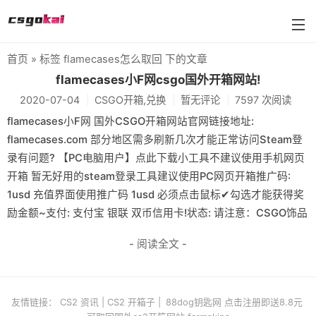
首页
» 标签 flamecases怎么取回 下的文章
farmskins
flamecases小F网csgo国外开箱网站!
2020-07-04
CSGO开箱,兑换
暂无评论
7597 次阅读
88dog
flamecases小F网 国外CSGO开箱网站官网链接地址:
flamecases
flamecases.com 部分地区需多刷新几次才能正常访问Steam登
录有问题? 【PC电脑用户】点此下载小工具不建议使用手机网页
88hash-jp
开箱 暂无好用的steam登录工具建议使用PC网页开箱推广码:
1usd 充值界面使用推广码 1usd 必须点击鼠标✔勾选才能获得奖
励金额~支付: 支付宝 银联 双币信用卡!状态: 请注意：CSGO饰品
- 阅读全文 -
友情链接：
CS2 资讯
|
CS2 开箱子
|
88dog钥匙网 点击注册即送8.8元