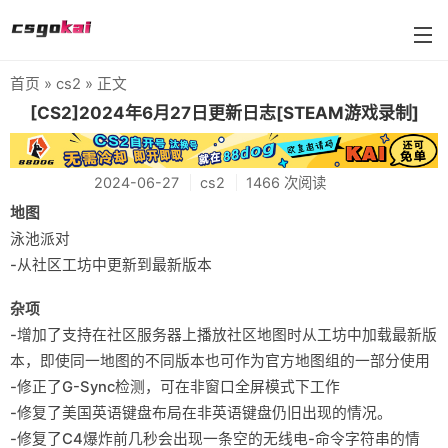
首页
»
cs2
» 正文
farmskins
[CS2]2024年6月27日更新日志[STEAM游戏录制]
88dog
2024-06-27
cs2
1466 次阅读
flamecases
地图
88hash-jp
泳池派对
-从社区工坊中更新到最新版本
杂项
-增加了支持在社区服务器上播放社区地图时从工坊中加载最新版
本，即使同一地图的不同版本也可作为官方地图组的一部分使用
-修正了G-Sync检测，可在非窗口全屏模式下工作
-修复了美国英语键盘布局在非英语键盘仍旧出现的情况。
-修复了C4爆炸前几秒会出现一条空的无线电-命令字符串的情