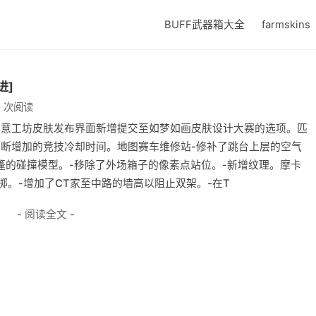
BUFF武器箱大全
farmskins
进]
5 次阅读
-在创意工坊皮肤发布界面新增提交至如梦如画皮肤设计大赛的选项。匹
不断增加的竞技冷却时间。地图赛车维修站-修补了跳台上层的空气
篷的碰撞模型。-移除了外场箱子的像素点站位。-新增纹理。摩卡
掷。-增加了CT家至中路的墙高以阻止双架。-在T
- 阅读全文 -