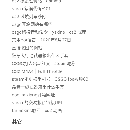
cs2 稳定性优化
gamma
steam错误代码-101
cs2 过境列车移除
csgo开箱网站有哪些
csgo切换音频命令
yskins
cs2 武库
禁用bot语音
2020年8月27日
直接取回的网站
狂牙大行动武器箱出什么手套
CSGO打人出现红叉
steam昵称
CS2 M4A4 | Full Throttle
steam不更换手机号
CSGO fps被锁60
命悬一线武器箱出什么手套
coolkaixiang开箱网址
steam的交易报价链接URL
farmskins取回
cs2 动画
其它