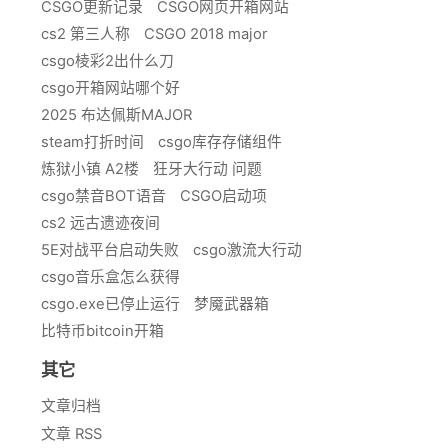
CSGO更新记录
CSGO网页开箱网站
cs2 第三人称
CSGO 2018 major
csgo棱彩2出什么刀
csgo开箱网站哪个好
2025 布达佩斯MAJOR
steam打折时间
csgo库存存储组件
炼狱小镇 A2楼
狂牙大行动 问题
csgo禁音BOT语音
CSGO启动项
cs2 远古遗迹夜间
5E对战平台启动失败
csgo激流大行动
csgo音乐盒怎么获得
csgo.exe已停止运行
梦魇武器箱
比特币bitcoin开箱
其它
文章归档
文章 RSS