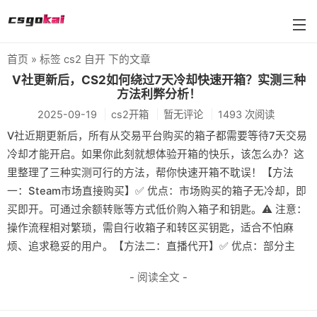
首页
» 标签 cs2 自开 下的文章
farmskins
V社更新后，CS2如何绕过7天冷却快速开箱？实测三种
方法利弊分析！
88dog
2025-09-19
cs2开箱
暂无评论
1493 次阅读
flamecases
V社近期更新后，所有从交易平台购买的箱子都需要等待7天交易
冷却才能开启。如果你此刻就想体验开箱的快乐，该怎么办？这
88hash-jp
里整理了三种实测可行的方法，帮你快速开箱不耽误！【方法
一：Steam市场直接购买】✅ 优点：市场购买的箱子无冷却，即
买即开。可通过余额转账等方式低价购入箱子和钥匙。⚠️ 注意：
操作流程相对繁琐，需自行收箱子和转区买钥匙，适合不怕麻
烦、追求稳妥的用户。【方法二：直播代开】✅ 优点：部分主
- 阅读全文 -