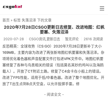
首页
» 标签 失落沼泽 下的文章
farmskins
2020年7月28日CSGO更新日志修复、改进地图：红帆
要塞、失落沼泽
88dog
2020-07-28
CSGO资讯,更新日志
暂无评论
2616 次阅读
flamecases
反恐精英：全球攻势（CS:GO）2020年7月28日更新补丁大小
169MB，主要内容为改进了两张新地图红帆要塞和失落沼泽。杂
88hash-jp
项将优化着色器和声音配置文件打包进VPK文件中。地图红帆要
塞修复了各种与鸟类相关的错误（包括莫名其妙的鸡叫以及海鸥
载人）。开放了CT附近土路。修复了C4会卡在小船上的错误。
改进了FPS性能，适用于低/中着色器。改进了整个地图优化。开
放了T出生点到B点天空盒，以允许投掷手雷。修
- 阅读全文 -