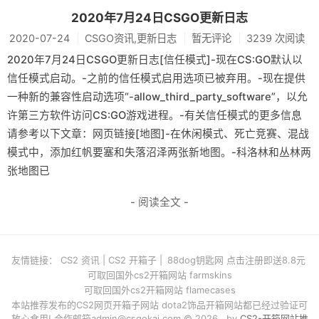
2020年7月24日CSGO更新日志
2020-07-24
CSGO资讯,更新日志
暂无评论
3239 次阅读
2020年7月24日CSGO更新日志[信任模式]-现在CS:GO默认以
信任模式启动。-之前的信任模式启用选项已被弃用。-现在提供
一种新的兼容性启动选项“-allow_third_party_software”，以允
许第三方软件访问CS:GO游戏进程。-有关信任模式的更多信息
请参考以下文章：网页链接[地图]-在休闲模式、死亡竞赛、混战
模式中，添加红帆要塞和失落沼泽两张新地图。-科洛林和丛林两
张地图已
- 阅读全文 -
友情链接：
CS2 资讯
|
CS2 开箱子
|
88dog钥匙网 点击注册即送8.8元
可取回国外cs2开箱网站 farmskins
可取回国外cs2开箱网站 flamecases
本站推荐发布的CS2网页开箱子网站 dota2饰品开箱网站都已经过验证可
放心食用! 合作邮箱
admin@csgokai.com
© 2026 . by
CS2-开箱网站推