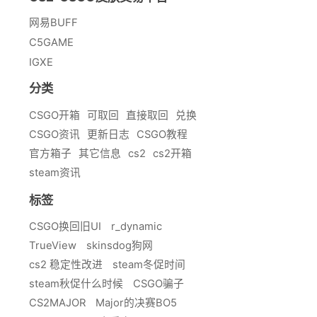
网易BUFF
C5GAME
IGXE
分类
CSGO开箱
可取回
直接取回
兑换
CSGO资讯
更新日志
CSGO教程
官方箱子
其它信息
cs2
cs2开箱
steam资讯
标签
CSGO换回旧UI
r_dynamic
TrueView
skinsdog狗网
cs2 稳定性改进
steam冬促时间
steam秋促什么时候
CSGO骗子
CS2MAJOR
Major的决赛BO5