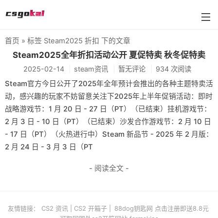
首页
» 标签 Steam2025 折扣 下的文章
farmskins
Steam2025全年折扣活动公开 夏促特卖 秋冬促特卖
2025-02-14
steam资讯
暂无评论
934 次阅读
88dog
Steam官方今日公开了2025年全年预计会推出的各种主题特卖活
flamecases
动，感兴趣的玩家不妨留意关注下2025年上半年促销活动：即时
战略游戏节：1 月 20 日 - 27 日（PT）（已结束）挂机游戏节：
88hash-jp
2 月 3 日 - 10 日（PT）（已结束）沙发合作游戏节：2 月 10 日
- 17 日（PT）（火热进行中）Steam 新品节 - 2025 年 2 月版：
2 月 24 日 - 3 月 3 日（PT
- 阅读全文 -
友情链接：
CS2 资讯
|
CS2 开箱子
|
88dog钥匙网 点击注册即送8.8元