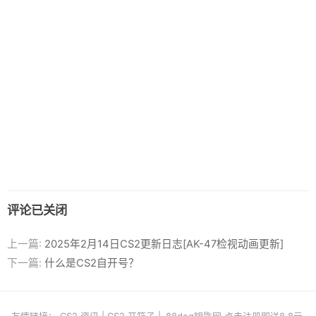
评论已关闭
上一篇:
2025年2月14日CS2更新日志[AK-47检视动画更新]
下一篇:
什么是CS2自开号？
友情链接：
CS2 资讯
|
CS2 开箱子
|
88dog钥匙网 点击注册即送8.8元