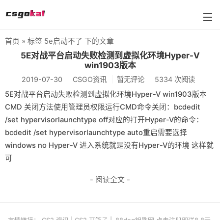
首页
» 标签 5e启动不了 下的文章
farmskins
5E对战平台启动失败检测到虚拟化环境Hyper-V
win1903版本
88dog
2019-07-30
CSGO资讯
暂无评论
5334 次阅读
flamecases
5E对战平台启动失败检测到虚拟化环境Hyper-V win1903版本
CMD 关闭方法使用管理员权限运行CMD命令关闭：bcdedit
88hash-jp
/set hypervisorlaunchtype off对应的打开Hyper-V的命令：
bcdedit /set hypervisorlaunchtype auto重启需要选择
windows no Hyper-V 进入系统就是没有Hyper-V的环境 这样就
可
- 阅读全文 -
友情链接：
CS2 资讯
|
CS2 开箱子
|
88dog钥匙网 点击注册即送8.8元