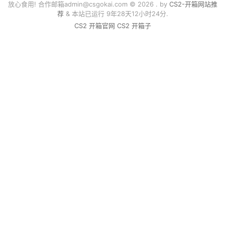
放心食用! 合作邮箱
admin@csgokai.com
© 2026 . by
CS2-开箱网站推
荐
& 本站已运行 9年28天12小时24分.
CS2 开箱官网
CS2 开箱子