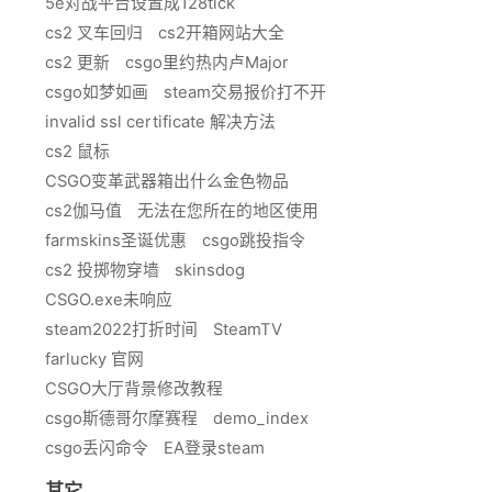
5e对战平台设置成128tick
cs2 叉车回归
cs2开箱网站大全
cs2 更新
csgo里约热内卢Major
csgo如梦如画
steam交易报价打不开
invalid ssl certificate 解决方法
cs2 鼠标
CSGO变革武器箱出什么金色物品
cs2伽马值
无法在您所在的地区使用
farmskins圣诞优惠
csgo跳投指令
cs2 投掷物穿墙
skinsdog
CSGO.exe未响应
steam2022打折时间
SteamTV
farlucky 官网
CSGO大厅背景修改教程
csgo斯德哥尔摩赛程
demo_index
csgo丢闪命令
EA登录steam
其它