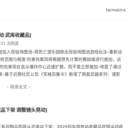
farmskins
动 武库收藏品]
131 次阅读
谜加入现役地图池-将死亡游乐园移出现役地图池游戏玩法-重新设
有效范围与程度·伤害效果现将根据预先计算的模拟值进行施加，这
成的伤害现在会从爆炸中心迅速扩散，而不是立即施加-修复了通过
库-基于近期社区公告《军械召集令》新增了两套武器系列：谍影
- 阅读全文 -
藏品下架 调整镜头晃动]
系列物品即将从武库中下架：2025列车停放站收藏品狩猎运动收