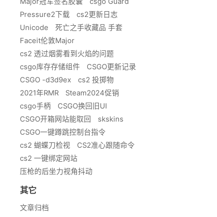
Major冠军签名胶囊
csgo Guard
Pressure2下载
cs2更新日志
Unicode
死亡之手收藏品 手套
Faceit伦敦Major
cs2 透过烟雾看到火焰的问题
csgo库存存储组件
CSGO更新记录
CSGO -d3d9ex
cs2 投掷物
2021年RMR
Steam2024促销
csgo手柄
CSGO换回旧UI
CSGO开箱网站能取回
skskins
CSGO一键蹲跳控制台指令
cs2 蝴蝶刀检视
CS2准心跟随命令
cs2 一键绑定网站
压枪的后坐力视角抖动
其它
文章归档