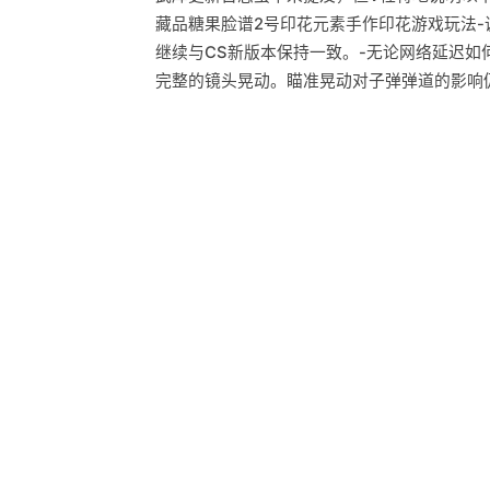
藏品糖果脸谱2号印花元素手作印花游戏玩法-
继续与CS新版本保持一致。-无论网络延迟
完整的镜头晃动。瞄准晃动对子弹弹道的影响仍在